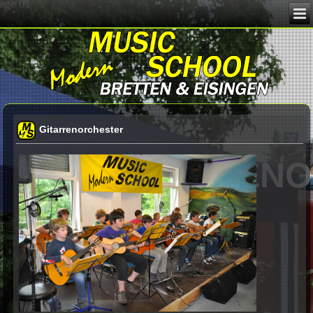
age 01
Gitarrenorchester
GITARREN