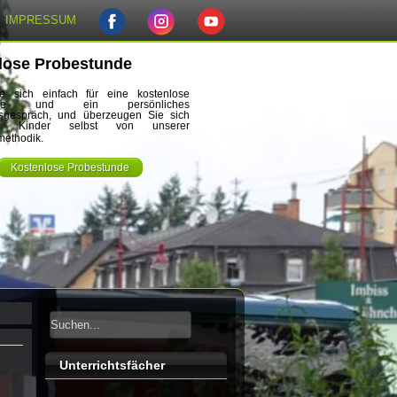
IMPRESSUM
lose Probestunde
e sich einfach für eine kostenlose
unde und ein persönliches
nsgespräch, und überzeugen Sie sich
e Kinder selbst von unserer
methodik.
Kostenlose Probestunde
Unterrichtsfächer