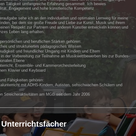
alen Tätigkeit umfangreiche Erfahrung gesammelt. Ich bewies
alität, Engagement und hohe künstlerische Kompetenz
raufgabe sehe ich an den individuellen und optimalen Lernweg für meine
finden, bei dem sie große Freude und Liebe zur Kunst, Musik und ihrem
 einen Respekt zur Partnern und anderen Künstler entwickeln können und
anzes Leben lang erhalten.
ersönlichen und beruflichen Stärken gehören:
hes und strukturiertes pädagogisches Wissen
eudigkeit und freundlicher Umgang mit Kindern und Eltern
 in der Vorbereitung zur Teilnahme an Musikwettbewerben bis zur Bundes-
tionalen Ebene
nterricht, Ensemble- und Kammerorchesterleitung
hern Klavier und Keyboard
nd Fähigkeiten gehören:
talunterricht mit ADHS-Kindern, Autisten, sehschwachen Schülern und
len Streicheraktivitäten am MGB seit dem Jahr 2006
Unterrichtsfächer