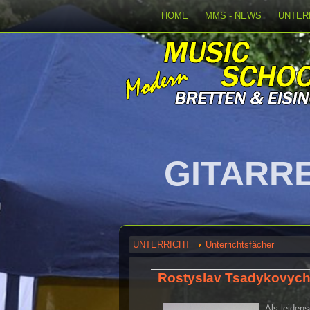
HOME
MMS - NEWS
UNTER
mage 02
M
UNTERRICHT
Unterrichtsfächer
Rostyslav Tsadykovyc
Als leidensc