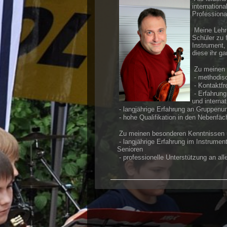
internation
Profession
Meine Lehre
Schüler zu 
Instrument,
diese ihr g
Zu meinen p
- methodisc
- Kontaktfr
- Erfahrung
und interna
- langjährige Erfahrung an Gruppenu
- hohe Qualifikation in den Nebenfäc
Zu meinen besonderen Kenntnissen u
- langjährige Erfahrung im Instrumen
Senioren
- professionelle Unterstützung an al