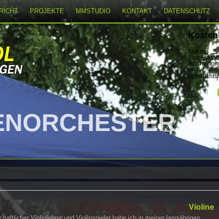
RICHT
PROJEKTE
MMSTUDIO
KONTAKT
DATENSCHUTZ
Kosten
Melden Si
Probest
Informatio
und ihr
Unterrichts
MStudio
h
Violine
haftlicher Violinlehrer und Violinspieler habe ich in meiner langjährigen,