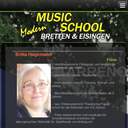
Image 02
G
Britta Hagemann
F
- musikbegeisterte Pädagogin und langjä
Dozentin an der MMS
- gelernte Erzieherin / Fachwirtin
- Instrumente: Gitarre, Gesang, Sopran-
Altflöte
- Blockflötenunterricht für Schüler/innen 
MMStudio
Jahren
- neu: Flötenunterricht "Flautinchen" auc
schon für die Kleinsten von 4-6 Jahren