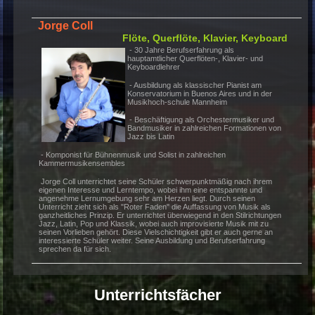
- Flöte spielen lernen und musikalische
Grundkenntnisse erwerben mit
altersgerechter Methodik für Spielfreude von Anfang an!
Jorge Coll
Flöte, Querflöte, Klavier, Key
- 30 Jahre Berufserfahrung als
hauptamtlicher Querflöten-, Klavier- und
Keyboardlehrer
- Ausbildung als klassischer Pianist am
Konservatorium in Buenos Aires und in d
Musikhoch-schule Mannheim
- Beschäftigung als Orchestermusiker u
Bandmusiker in zahlreichen Formationen
Jazz bis Latin
- Komponist für Bühnenmusik und Solist in zahlreichen
Kammermusikensembles
Jorge Coll unterrichtet seine Schüler schwerpunktmäßig nach ihr
eigenen Interesse und Lerntempo, wobei ihm eine entspannte und
angenehme Lernumgebung sehr am Herzen liegt. Durch seinen
Unterricht zieht sich als "Roter Faden" die Auffassung von Musik al
ganzheitliches Prinzip. Er unterrichtet überwiegend in den Stilricht