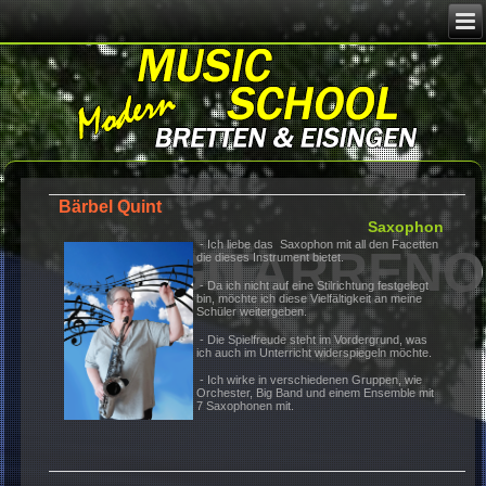
Image 02
GIT
Bärbel Quint
Saxo
- Ich liebe das Saxophon mit all den Fac
die dieses Instrument bietet.
- Da ich nicht auf eine Stilrichtung festge
bin, möchte ich diese Vielfältigkeit an mei
Schüler weitergeben.
- Die Spielfreude steht im Vordergrund, 
ich auch im Unterricht widerspiegeln möc
MMStudio
- Ich wirke in verschiedenen Gruppen, w
Orchester, Big Band und einem Ensemble
7 Saxophonen mit.