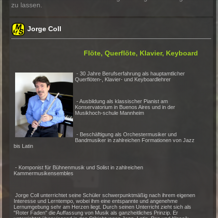
Seit Jahren ist die Modern Music School nun eine in sich
gewachsene Institution, die sich auch weiterhin am Geis
Zeit orientieren wird, ohne dabei die essentiellen musika
Wurzeln und klassischen Grundzüge in Vergessenheit g
zu lassen.
Jorge Coll
Flöte, Querflöte, Klavier, Keyb
- 30 Jahre Berufserfahrung als hauptamtlicher
Querflöten-, Klavier- und Keyboardlehrer
- Ausbildung als klassischer Pianist am
Konservatorium in Buenos Aires und in der
Musikhoch-schule Mannheim
- Beschäftigung als Orchestermusiker und
Bandmusiker in zahlreichen Formationen von 
bis Latin