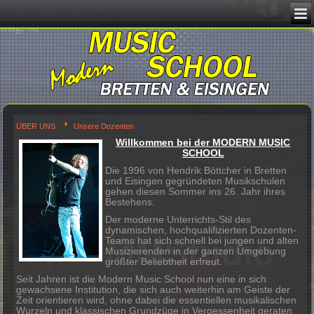
Image 02
ÜBER UNS
Unsere Dozenten
Willkommen bei der MODERN 
SCHOOL
MMStudio
Die 1996 von Hendrik Böttcher in Br
und Eisingen gegründeten Musiksch
gehen diesen Sommer ins 26. Jahr i
Bestehens.
Der moderne Unterrichts-Stil des
dynamischen, hochqualifizierten Do
Teams hat sich schnell bei jungen u
Musizierenden in der ganzen Umge
größter Beliebtheit erfreut.