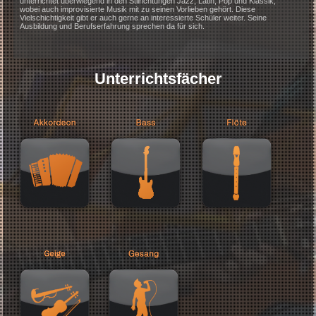
- Komponist für Bühnenmusik und Solist in zahlreichen
Kammermusikensembles
Jorge Coll unterrichtet seine Schüler schwerpunktmäßig nach ihrem eig
Interesse und Lerntempo, wobei ihm eine entspannte und angenehme
Lernumgebung sehr am Herzen liegt. Durch seinen Unterricht zieht sich 
"Roter Faden" die Auffassung von Musik als ganzheitliches Prinzip. Er
unterrichtet überwiegend in den Stilrichtungen Jazz, Latin, Pop und Klass
wobei auch improvisierte Musik mit zu seinen Vorlieben gehört. Diese
Vielschichtigkeit gibt er auch gerne an interessierte Schüler weiter. Seine
Ausbildung und Berufserfahrung sprechen da für sich.
Unterrichtsfächer