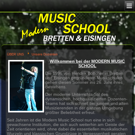
Image 02
ÜBER UNS
Unsere Dozenten
Willkommen bei der MODERN 
SCHOOL
Die 1996 von Hendrik Böttcher in Br
und Eisingen gegründeten Musiksch
gehen diesen Sommer ins 26. Jahr i
Bestehens.
MMStudio
Der moderne Unterrichts-Stil des
dynamischen, hochqualifizierten Do
Teams hat sich schnell bei jungen u
Musizierenden in der ganzen Umge
größter Beliebtheit erfreut.