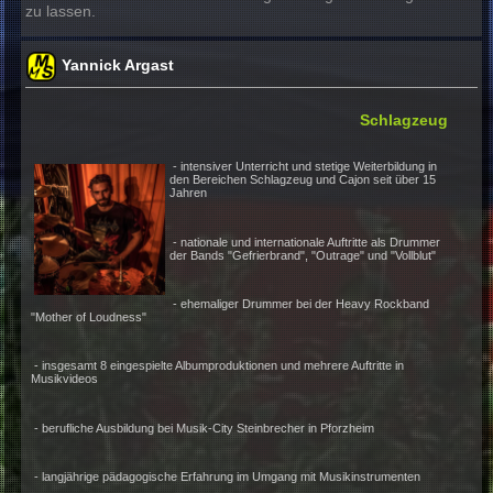
Seit Jahren ist die Modern Music School nun eine in sich
gewachsene Institution, die sich auch weiterhin am Geis
Zeit orientieren wird, ohne dabei die essentiellen musika
Wurzeln und klassischen Grundzüge in Vergessenheit g
zu lassen.
Yannick Argast
Schlag
- intensiver Unterricht und stetige Weiterbildun
den Bereichen Schlagzeug und Cajon seit über
Jahren
- nationale und internationale Auftritte als Dr
der Bands "Gefrierbrand", "Outrage" und "Vollb
- ehemaliger Drummer bei der Heavy Rockba
"Mother of Loudness"