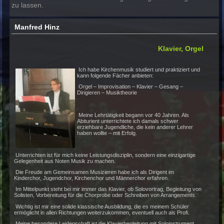
Seit Jahren ist die Modern Music School nun eine in sich
gewachsene Institution, die sich auch weiterhin am Geis
Zeit orientieren wird, ohne dabei die essentiellen musika
Wurzeln und klassischen Grundzüge in Vergessenheit g
zu lassen.
Manfred Hinz
Klavier, O
Ich habe Kirchenmusik studiert und praktiziert
kann folgende Fächer anbieten:
Orgel – Improvisation – Klavier – Gesang –
Dirigieren – Musiktheorie
Meine Lehrtätigkeit begann vor 40 Jahren. Als
Abiturient unterrichtete ich damals schwer
erziehbare Jugendliche, die kein anderer Lehr
haben wollte – mit Erfolg.
Unterrichten ist für mich keine Leistungsdisziplin, sondern eine einzigart