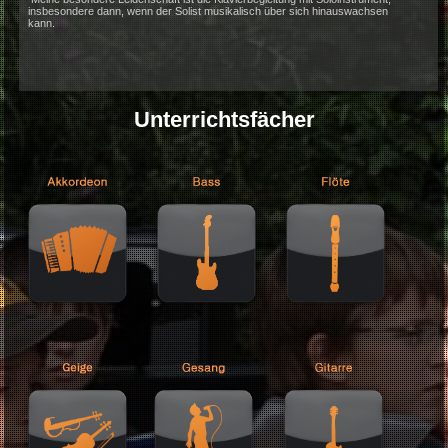
Gelegenheit aus Noten Musik zu machen.
Die Freude am Gemeinsamen Musizieren habe ich als Dirigent im
Kinderchor, Jugendchor, Kirchenchor und Männerchor erfahren.
Im Mittelpunkt steht bei mir immer das Klavier, ob Solovortrag, Begleitun
Solisten, Vorbereitung für die Chorprobe oder Schreiben von Arrangemen
Wichtig ist mir eine solide klassische Ausbildung, die es meinem Schüler
ermöglicht in allen Richtungen weiterzukommen, eventuell auch als Profi.
Meine besondere Leidenschaft ist die Klavierbegleitung mit Soloinstrume
insbesondere dann, wenn der Solist musikalisch über sich hinauswachs
kann.
Unterrichtsfächer