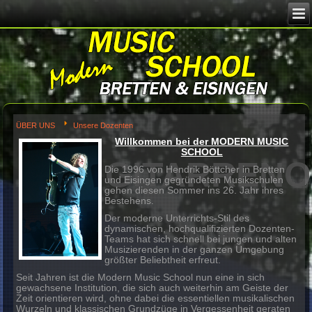
Image 02
G
ÜBER UNS
Unsere Dozenten
Willkommen bei der MODERN 
SCHOOL
Die 1996 von Hendrik Böttcher in Br
und Eisingen gegründeten Musiksch
gehen diesen Sommer ins 26. Jahr i
Bestehens.
Der moderne Unterrichts-Stil des
MMStudio
dynamischen, hochqualifizierten Do
Teams hat sich schnell bei jungen u
Musizierenden in der ganzen Umge
größter Beliebtheit erfreut.